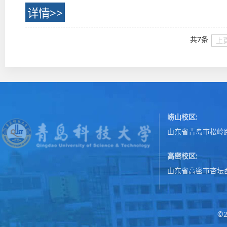
详情>>
共7条
上
崂山校区:
山东省青岛市松岭路
高密校区:
山东省高密市杏坛
©2