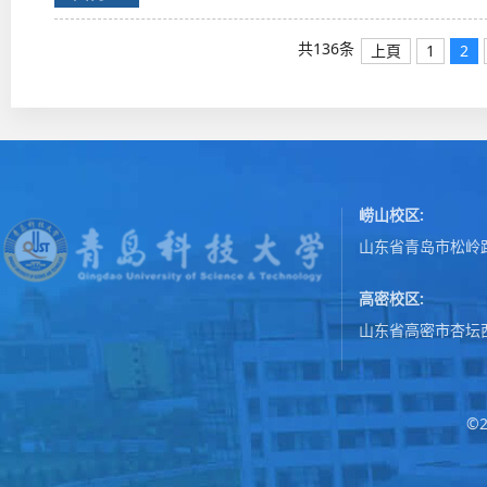
共136条
上頁
1
2
崂山校区:
山东省青岛市松岭路
高密校区:
山东省高密市杏坛
©2