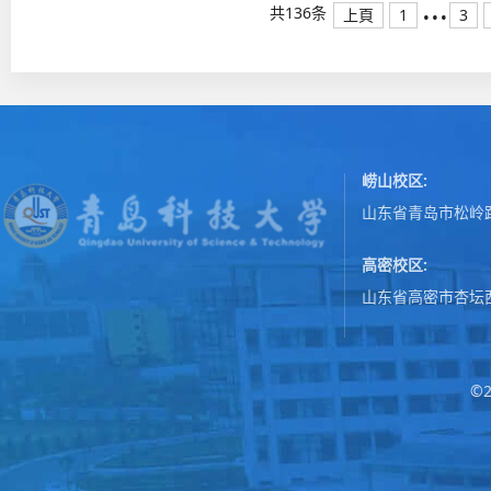
...
共136条
上頁
1
3
崂山校区:
山东省青岛市松岭路
高密校区:
山东省高密市杏坛
©2