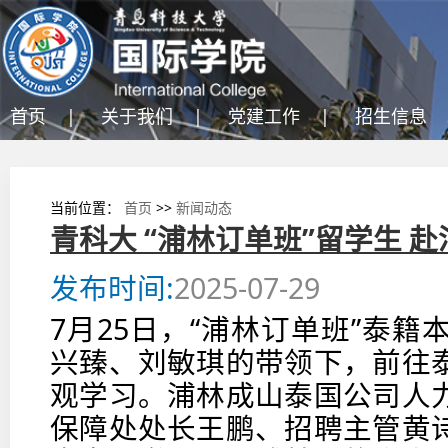
首页 |
关于我们 |
党建工作 |
招生信息 
当前位置：
首页
>>
新闻动态
青科大 “浦林订单班”留学生 
发布时间:
2025-07-29
7月25日，“浦林订单班”泰
兴臻、刘敏琪的带领下，前往
观学习。浦林成山泰国公司人
保障处处长王鹏、招聘主管黄