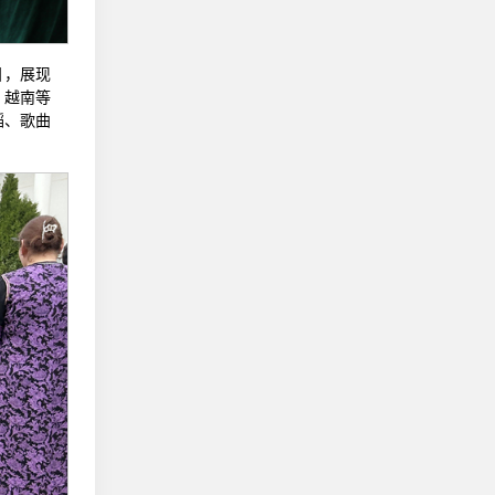
目，展现
、越南等
蹈、歌曲