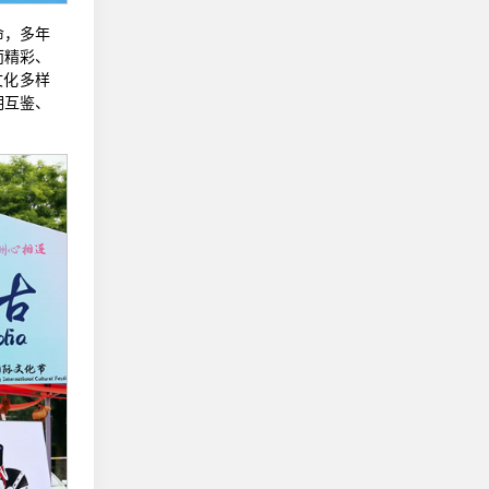
命，多年
而精彩、
文化多样
明互鉴、