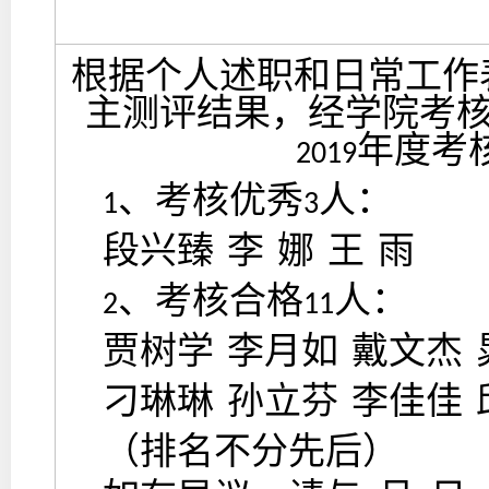
根据个人述职和日常工作
主测评结果，经学院考
年度考
2019
、考核优秀
人：
1
3
段兴臻
李
娜
王
雨
、考核合格
人：
2
11
贾树学
李月如
戴文杰
刁琳琳
孙立芬
李佳佳
（排名不分先后）